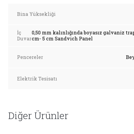
Bina Yüksekliği
İç
0,50 mm kalınlığında boyasız galvaniz tra
Duvar
cm- 5 cm Sandvich Panel
Pencereler
Be
Elektrik Tesisatı
Diğer Ürünler