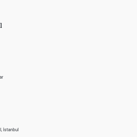
l
ar
, İstanbul