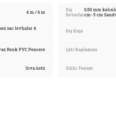
Dış
0,50 mm kalınlı
4 m / 6 m
Duvarlar
cm- 5 cm Sand
pez sac levhalar 4
Dış Kapı
yaz Renk PVC Pencere
Çatı Kaplaması
Sıva üstü
Sıhhi Tesisat