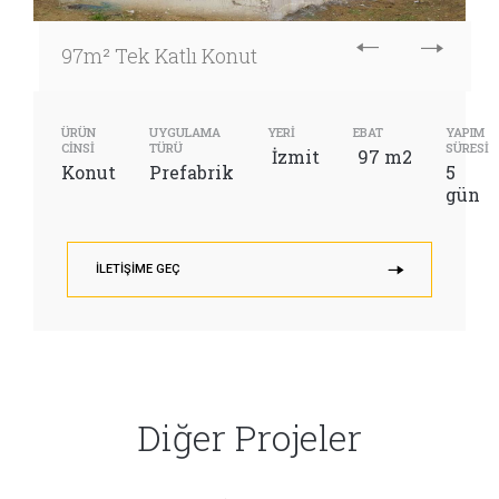
97m² Tek Katlı Konut
ÜRÜN
UYGULAMA
YERİ
EBAT
YAPIM
CİNSİ
TÜRÜ
SÜRESİ
İzmit
97 m2
Konut
Prefabrik
5
gün
İLETIŞIME GEÇ
Diğer Projeler