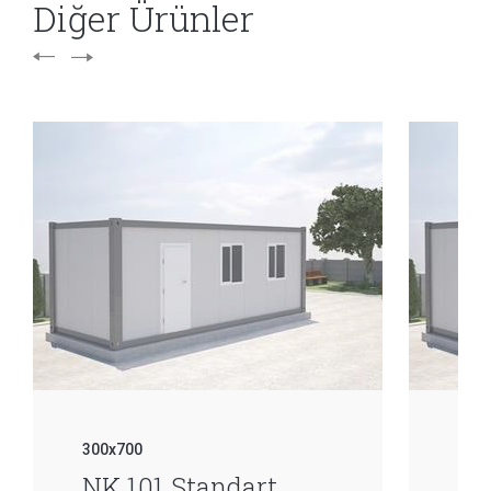
Diğer Ürünler
300x700
300
NK 101 Standart
NK