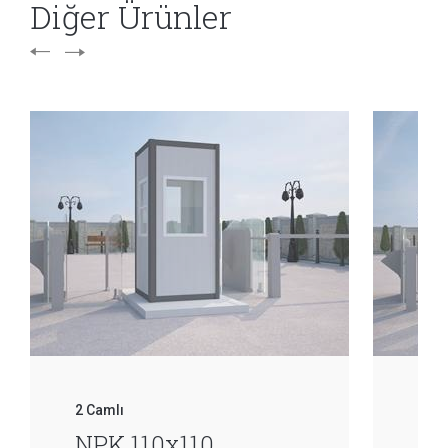
Diğer Ürünler
2 Camlı
2 ca
NPK 110x110
NP