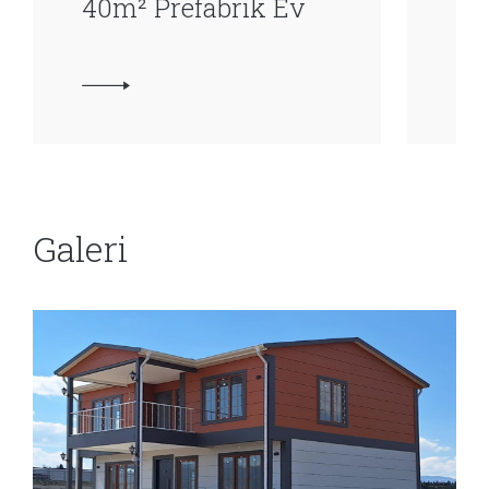
40m² Prefabrik Ev
45
Galeri