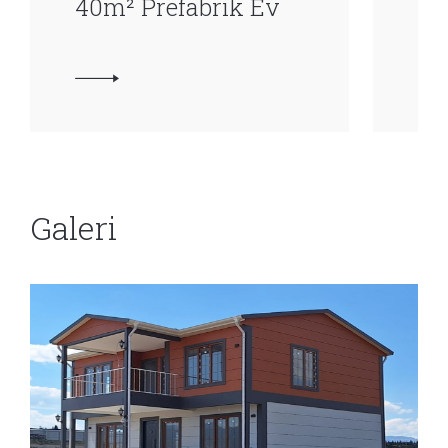
40m² Prefabrik Ev
45
Galeri