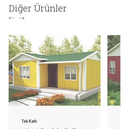
Diğer Ürünler
Tek Katlı
Tek 