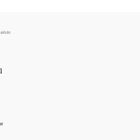
klıdır.
l
ar