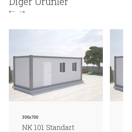
Diğer Ürünler
300x700
300
NK 101 Standart
NK