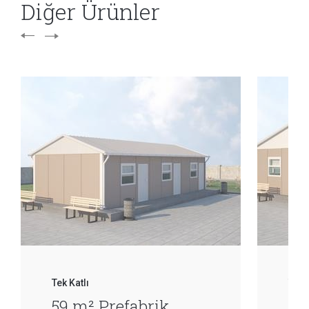
Diğer Ürünler
Tek Katlı
Tek 
59 m² Prefabrik
68