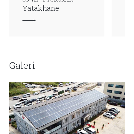
Yatakhane
Ya
Galeri