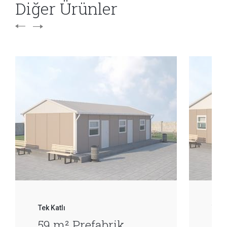
Diğer Ürünler
Tek Katlı
Tek 
59 m² Prefabrik
68