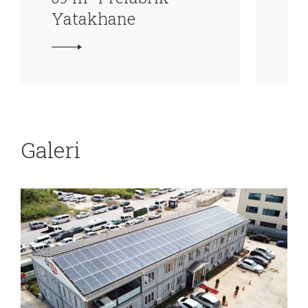
Yatakhane
Ya
Galeri