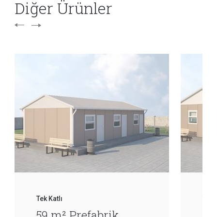
Diğer Ürünler
Tek Katlı
Tek 
59 m² Prefabrik
68