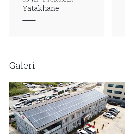
Yatakhane
Ya
Galeri